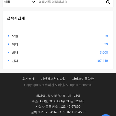
접속자집계
오늘
19
어제
29
최대
3,008
전체
107,449
회사소개
개인정보처리방침
서비스이용약관
Copyright ©
소유하신 도메인.
All rights reserved.
회사명 : 회사명 / 대표 : 대표자명
주소 : OO도 OO시 OO구 OO동 123-45
사업자 등록번호 : 123-45-67890
전화 : 02-123-4567 팩스 : 02-123-4568